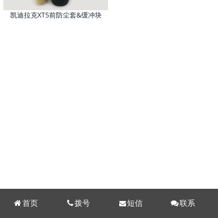
凯迪拉克XT5前防尘套&缓冲块
首页
拨号
短信
联系