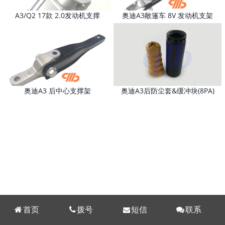
A3/Q2 17款 2.0发动机支撑
奥迪A3敞篷车 8V 发动机支架
5Q0199262CK
5Q0199855J
奥迪A3 后中心支撑架
奥迪A3后防尘套&缓冲块(8PA)
5Q0199855Q
首页
拨号
短信
联系